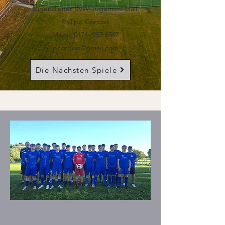
Jugendleiter SVW-Jugendfußball:
Philipp Cordois
Mobil:
0174- 957 6587
pcordois@gmail.com
Die Nächsten Spiele