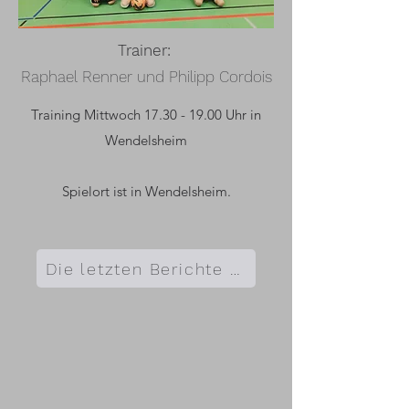
Trainer:
Raphael Renner und Philipp Cordois
Training Mittwoch
17.30 - 19.00
Uhr in
Wendelsheim
Spielort ist in Wendelsheim.
Die letzten Berichte hier