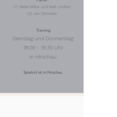
Trainer
:
C1: Dieter Miller und Axel Lindner
C2: Jan Denneler
Training
Dienstag und Donnerstag:
18.00 - 19.30
Uhr
in Hirschau.
Spielort ist in Hirschau.