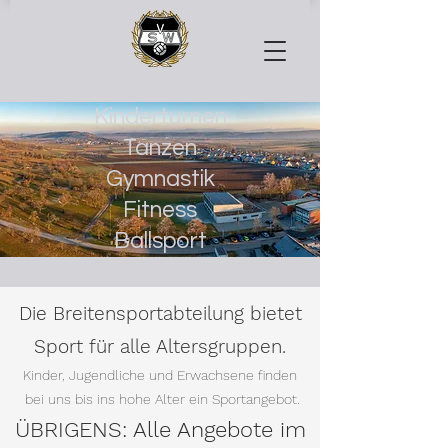
Kinderturnen
Tanzen
Gymnastik
Fitness
Ballsport
Die Breitensportabteilung bietet
Sport für alle Altersgruppen.
Kinder, Jugendliche und Erwachsene finden
bei uns bis ins hohe Alter ein Sportangebot.
ÜBRIGENS: Alle Angebote im