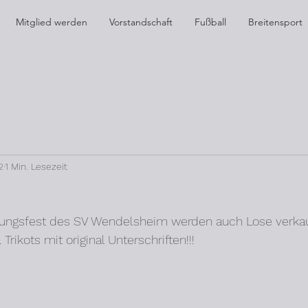
Mitglied werden
Vorstandschaft
Fußball
Breitensport
2
1 Min. Lesezeit
ngsfest des SV Wendelsheim werden auch Lose verkauft
rikots mit original Unterschriften!!!